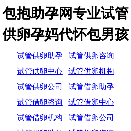
包抱助孕网专业试管
供卵孕妈代怀包男孩
试管供卵助孕
试管供卵咨询
试管供卵中心
试管供卵机构
试管供卵公司
试管借卵助孕
试管借卵咨询
试管借卵中心
试管借卵机构
试管借卵公司