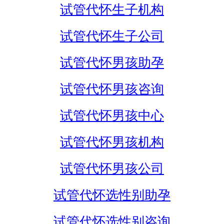
试管代怀生子机构
试管代怀生子公司
试管代怀男孩助孕
试管代怀男孩咨询
试管代怀男孩中心
试管代怀男孩机构
试管代怀男孩公司
试管代怀选性别助孕
试管代怀选性别咨询