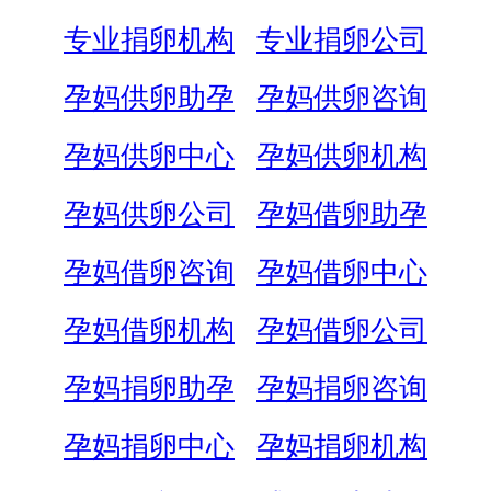
专业捐卵机构
专业捐卵公司
孕妈供卵助孕
孕妈供卵咨询
孕妈供卵中心
孕妈供卵机构
孕妈供卵公司
孕妈借卵助孕
孕妈借卵咨询
孕妈借卵中心
孕妈借卵机构
孕妈借卵公司
孕妈捐卵助孕
孕妈捐卵咨询
孕妈捐卵中心
孕妈捐卵机构