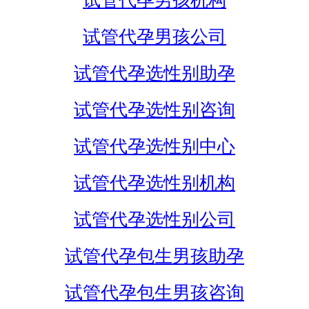
试管代孕男孩机构
试管代孕男孩公司
试管代孕选性别助孕
试管代孕选性别咨询
试管代孕选性别中心
试管代孕选性别机构
试管代孕选性别公司
试管代孕包生男孩助孕
试管代孕包生男孩咨询