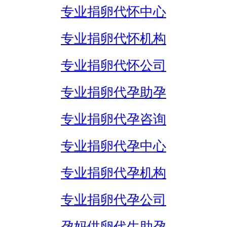
专业捐卵代怀中心
专业捐卵代怀机构
专业捐卵代怀公司
专业捐卵代孕助孕
专业捐卵代孕咨询
专业捐卵代孕中心
专业捐卵代孕机构
专业捐卵代孕公司
孕妈供卵代生助孕