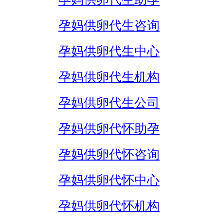
孕妈供卵代生咨询
孕妈供卵代生中心
孕妈供卵代生机构
孕妈供卵代生公司
孕妈供卵代怀助孕
孕妈供卵代怀咨询
孕妈供卵代怀中心
孕妈供卵代怀机构