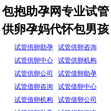
包抱助孕网专业试管
供卵孕妈代怀包男孩
试管供卵助孕
试管供卵咨询
试管供卵中心
试管供卵机构
试管供卵公司
试管借卵助孕
试管借卵咨询
试管借卵中心
试管借卵机构
试管借卵公司