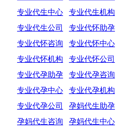
专业代生中心
专业代生机构
专业代生公司
专业代怀助孕
专业代怀咨询
专业代怀中心
专业代怀机构
专业代怀公司
专业代孕助孕
专业代孕咨询
专业代孕中心
专业代孕机构
专业代孕公司
孕妈代生助孕
孕妈代生咨询
孕妈代生中心