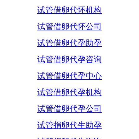
试管借卵代怀机构
试管借卵代怀公司
试管借卵代孕助孕
试管借卵代孕咨询
试管借卵代孕中心
试管借卵代孕机构
试管借卵代孕公司
试管捐卵代生助孕