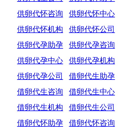
供卵代怀咨询
供卵代怀中心
供卵代怀机构
供卵代怀公司
供卵代孕助孕
供卵代孕咨询
供卵代孕中心
供卵代孕机构
供卵代孕公司
借卵代生助孕
借卵代生咨询
借卵代生中心
借卵代生机构
借卵代生公司
借卵代怀助孕
借卵代怀咨询