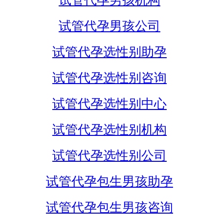
试管代孕男孩机构
试管代孕男孩公司
试管代孕选性别助孕
试管代孕选性别咨询
试管代孕选性别中心
试管代孕选性别机构
试管代孕选性别公司
试管代孕包生男孩助孕
试管代孕包生男孩咨询